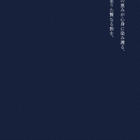
満ち足りた贅なる旅を。
自然の恵みが心身に染み渡る、