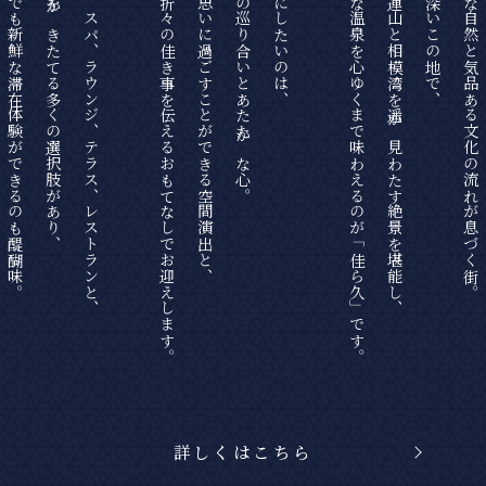
いつでも新鮮な滞在体験ができるのも醍醐味。
旅情をかきたてる多くの選択肢があり、
温泉、スパ、ラウンジ、テラス、レストランと、
四季折々の佳き事を伝えるおもてなしでお迎えします。
思い思いに過ごすことができる空間演出と、
数多の巡り合いとあたたかな心。
大切にしたいのは、
多彩な温泉を心ゆくまで味わえるのが「佳ら久」です。
箱根連山と相模湾を遥か見わたす絶景を堪能し、
歴史深いこの地で、
豊かな自然と気品ある文化の流れが息づく街。
詳しくはこちら