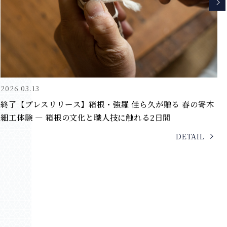
2026.02.25
【プレスリリース】「めでたいこと、佳きことが、久しく続
くように」 “Key to the KARAKU” 二つの佳ら久を巡る滞
在
DETAIL