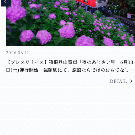
2026.03.13
ら
終了【プレスリリース】箱根・強羅 佳ら久が贈る 春の寄木
細工体験 ― 箱根の文化と職人技に触れる2日間
DETAIL