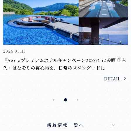
2026.01.16
終了【プレスリリース】冬の贈り物に、藍染の美を。静岡の
郷土工芸品 『みくりや染織』作品をショップ＆ギャラリー
で販売
DETAIL
新着情報一覧へ