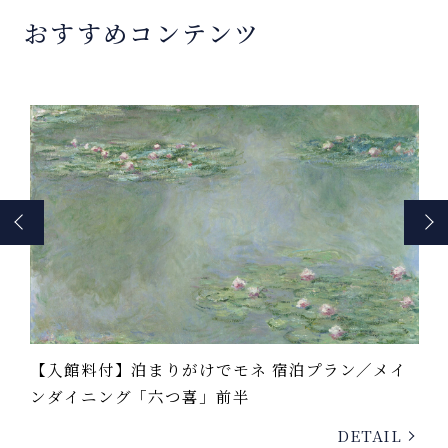
おすすめコンテンツ
メイ
【素泊まり】箱根連山と相模湾の絶景を望む強羅
の湯を心ゆくまで堪能
IL
DETAIL