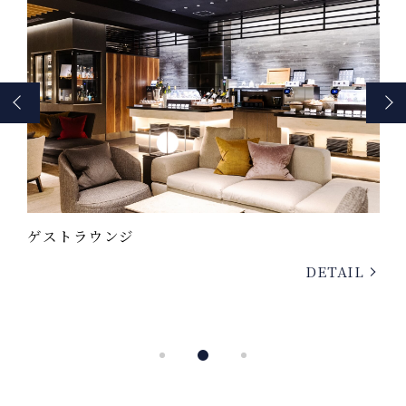
箱根・強羅 佳ら久の過ごし方
〜娘から母へのプレゼント旅行〜
L
DETAIL