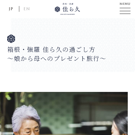
MENU
JP
EN
箱根・強羅 佳ら久の過ごし方
〜娘から母へのプレゼント旅行〜