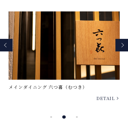
グリルレストラン 十邑（とむら）
温
L
DETAIL