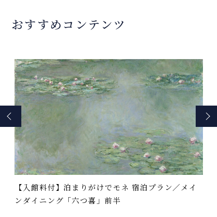
おすすめコンテンツ
イ
【素泊まり】箱根連山と相模湾の絶景を望む強羅
【
の湯を心ゆくまで堪能
ン